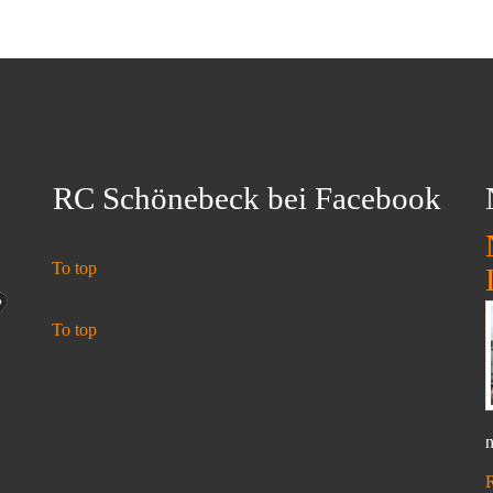
RC Schönebeck bei Facebook
To top
To top
n