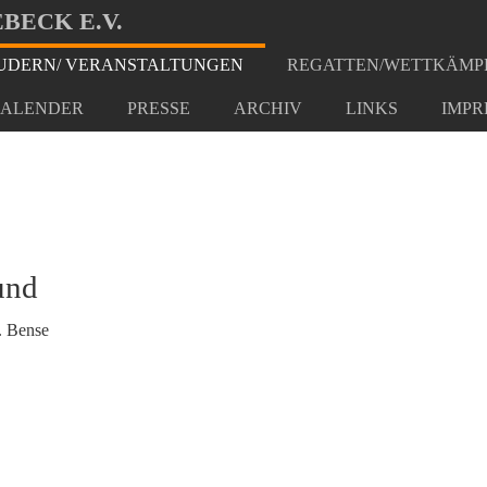
BECK E.V.
DERN/ VERANSTALTUNGEN
REGATTEN/WETTKÄMP
t auf dem Strelasund
ALENDER
PRESSE
ARCHIV
LINKS
IMPR
und
. Bense