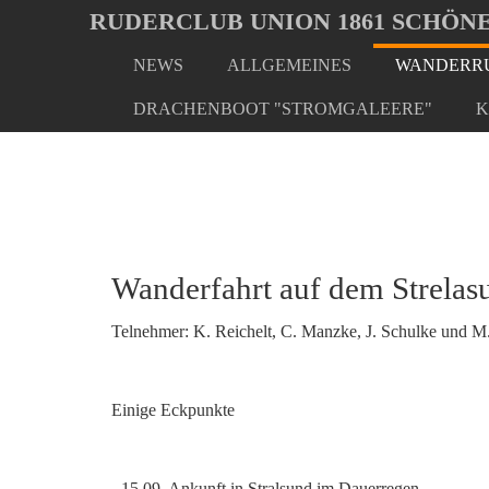
Oops, an error occurred! Code: 2026080711342679aa8dc1
RUDERCLUB UNION 1861 SCHÖNE
NEWS
ALLGEMEINES
WANDERRU
Skip
You
Home
Wanderrudern/ Veranstaltungen
Wanderfahr
to
are
DRACHENBOOT "STROMGALEERE"
K
main
here:
content
Wanderfahrt auf dem Strelas
Telnehmer: K. Reichelt, C. Manzke, J. Schulke und M
Einige Eckpunkte
- 15.09. Ankunft in Stralsund im Dauerregen