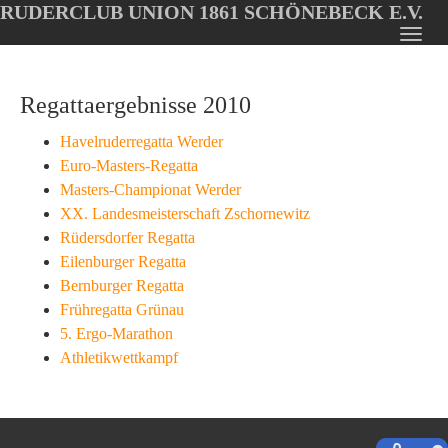
RUDERCLUB UNION 1861 SCHÖNEBECK E.V.
Oops, an error occurred! Code: 20260805134816361852e9
Toggl
Skip
navig
to
Regattaergebnisse 2010
main
content
Havelruderregatta Werder
Euro-Masters-Regatta
Masters-Championat Werder
XX. Landesmeisterschaft Zschornewitz
Rüdersdorfer Regatta
Eilenburger Regatta
Bernburger Regatta
Frühregatta Grünau
5. Ergo-Marathon
Athletikwettkampf