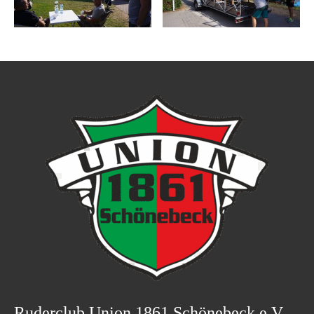
Ruderclub Union 1861 Schönebeck e.V.