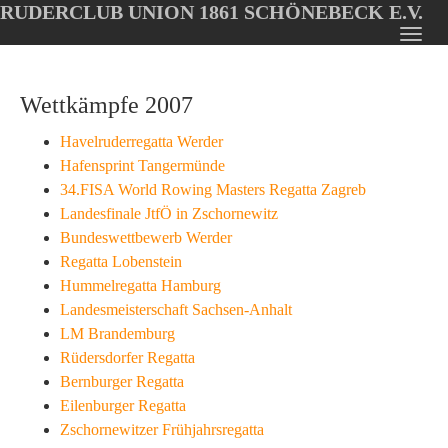
RUDERCLUB UNION 1861 SCHÖNEBECK E.V.
Oops, an error occurred! Code: 202608060934017916cb44
Toggl
Skip
navig
to
Wettkämpfe 2007
main
content
Havelruderregatta Werder
Hafensprint Tangermünde
34.FISA World Rowing Masters Regatta Zagreb
Landesfinale JtfÖ in Zschornewitz
Bundeswettbewerb Werder
Regatta Lobenstein
Hummelregatta Hamburg
Landesmeisterschaft Sachsen-Anhalt
LM Brandemburg
Rüdersdorfer Regatta
Bernburger Regatta
Eilenburger Regatta
Zschornewitzer Frühjahrsregatta