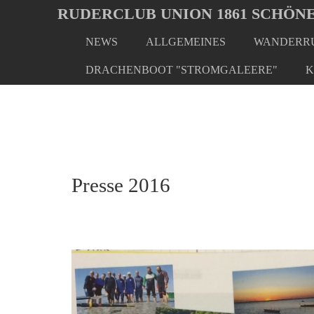
Oops, an error occurred! Code: 202608071722549595fb22
RUDERCLUB UNION 1861 SCHÖNE
NEWS
ALLGEMEINES
WANDERRU
Skip
You
Home
Presse
Presse 2016
to
are
DRACHENBOOT "STROMGALEERE"
K
main
here:
content
Presse 2016