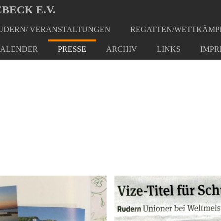
BECK E.V.
DERN/ VERANSTALTUNGEN
REGATTEN/WETTKÄMP
ALENDER
PRESSE
ARCHIV
LINKS
IMPR