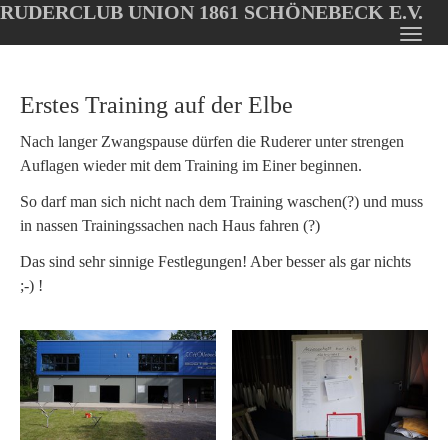
RUDERCLUB UNION 1861 SCHÖNEBECK E.V.
Oops, an error occurred! Code: 20260808024228bad0d2b5
Toggl
Skip
navig
to
Erstes Training auf der Elbe
main
content
Nach langer Zwangspause dürfen die Ruderer unter strengen
Auflagen wieder mit dem Training im Einer beginnen.
So darf man sich nicht nach dem Training waschen(?) und muss
in nassen Trainingssachen nach Haus fahren (?)
Das sind sehr sinnige Festlegungen! Aber besser als gar nichts
;-) !