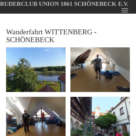
RUDERCLUB UNION 1861 SCHÖNEBECK E.V.
Oops, an error occurred! Code: 20260809124939e94c7952
Toggl
Skip
navig
to
Wanderfahrt WITTENBERG -
main
content
SCHÖNEBECK