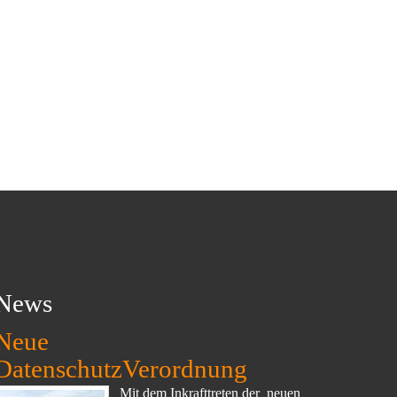
News
Neue
DatenschutzVerordnung
Mit dem Inkrafttreten der neuen