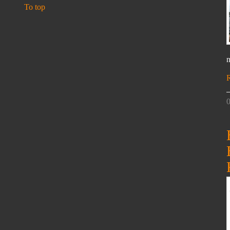
To top
n
0