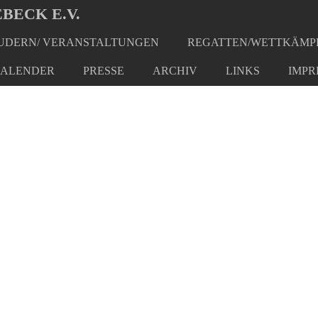
BECK E.V.
DERN/ VERANSTALTUNGEN
REGATTEN/WETTKÄMP
ALENDER
PRESSE
ARCHIV
LINKS
IMPR