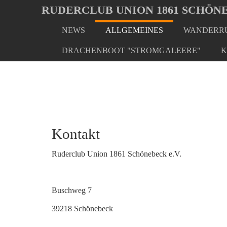
Oops, an error occurred! Code: 20260807205429add97bc8
RUDERCLUB UNION 1861 SCHÖNE
NEWS
ALLGEMEINES
WANDERRU
Skip
You
Home
Allgemeines
Leitung
to
are
DRACHENBOOT "STROMGALEERE"
K
main
here:
content
Kontakt
Ruderclub Union 1861 Schönebeck e.V.
Buschweg 7
39218 Schönebeck