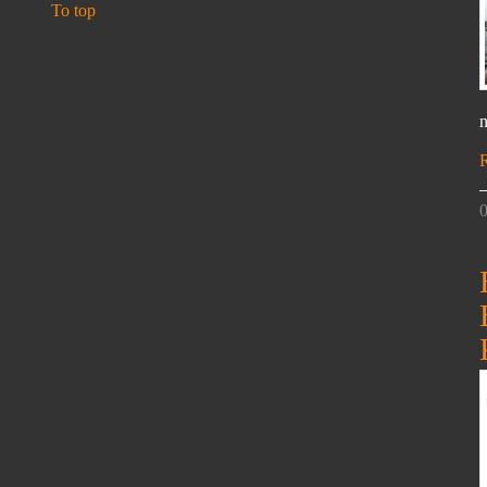
To top
n
0