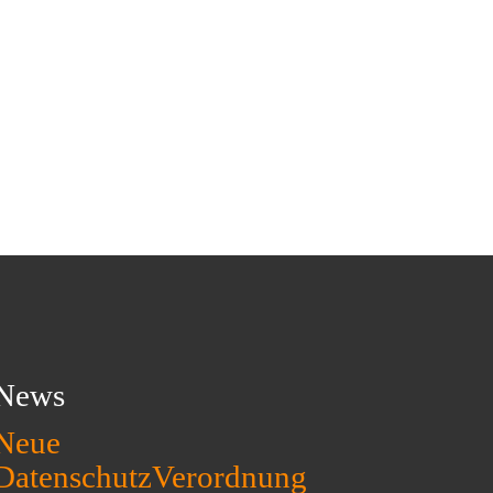
News
Neue
DatenschutzVerordnung