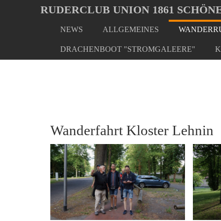
Oops, an error occurred! Code: 202608072120230170896d
RUDERCLUB UNION 1861 SCHÖNE
NEWS
ALLGEMEINES
WANDERRU
Skip
You
Home
Wanderrudern/ Veranstaltungen
Herrentag 
to
are
DRACHENBOOT "STROMGALEERE"
K
main
here:
content
Wanderfahrt Kloster Lehnin