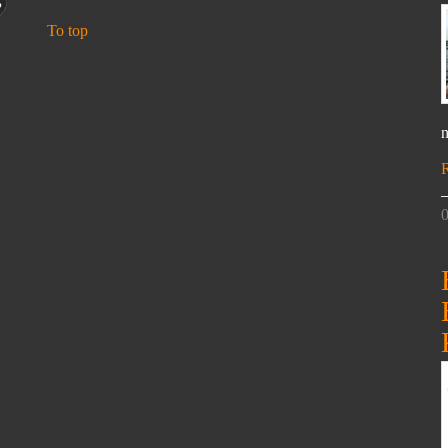
To top
n
0