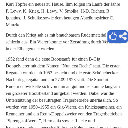
Karl Töpfer ein neues zu Hause. Ihm folgen im Laufe der Jahre
F. Lewy, K. Krieg, H. Lewy, V. Smolka, H-D. Richter, R.
Ignatius, J. Schulke.sowie dem heutigen Abteilungsleiter C.
Manzke.
Durch den Krieg sah es mit brauchbarem Rudermaterial sehr
schlecht aus. Ein Vierer konnte vor Zerstörung durch Versenken
in der Elbe gerettet werden.
1952 fand dann die erste Bootstaufe für einen B-Gig
Doppelvierer mit dem Namen “Nun erst Recht” statt. Die ersten
Regatten wurden ab 1952 besucht und die erste Schönebecker
Nachkriegsregatta fand am 27.09.1953 statt. Die Sportart
Rudern entwickelte sich von nun an gut und es konnte langsam
ein größerer Bootsbestand aufgebaut werden. Dabei war die
Unterstützung der beauftragten Trägerbetriebe unerlässlich. So
wurden von 1950–1955 ein Gig-Vierer, ein Knickspanteiner, ein
Renneiner und ein Renn-Doppelzweier von den Trägerbetrieben
“Sprengstoffwerk ”, Hermania sowie “Lacke und
Kunstharzwerke” angeschafft. In den Folgejahren kam es immer