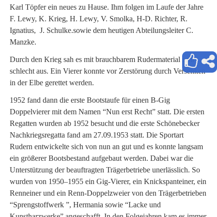
Karl Töpfer ein neues zu Hause. Ihm folgen im Laufe der Jahre
F. Lewy, K. Krieg, H. Lewy, V. Smolka, H-D. Richter, R.
Ignatius, J. Schulke.sowie dem heutigen Abteilungsleiter C.
Manzke.
Durch den Krieg sah es mit brauchbarem Rudermaterial sehr
schlecht aus. Ein Vierer konnte vor Zerstörung durch Versenken
in der Elbe gerettet werden.
1952 fand dann die erste Bootstaufe für einen B-Gig
Doppelvierer mit dem Namen “Nun erst Recht” statt. Die ersten
Regatten wurden ab 1952 besucht und die erste Schönebecker
Nachkriegsregatta fand am 27.09.1953 statt. Die Sportart
Rudern entwickelte sich von nun an gut und es konnte langsam
ein größerer Bootsbestand aufgebaut werden. Dabei war die
Unterstützung der beauftragten Trägerbetriebe unerlässlich. So
wurden von 1950–1955 ein Gig-Vierer, ein Knickspanteiner, ein
Renneiner und ein Renn-Doppelzweier von den Trägerbetrieben
“Sprengstoffwerk ”, Hermania sowie “Lacke und
Kunstharzwerke” angeschafft. In den Folgejahren kam es immer