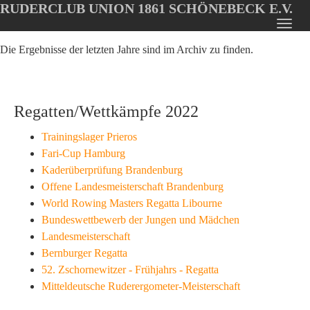
RUDERCLUB UNION 1861 SCHÖNEBECK E.V.
Oops, an error occurred! Code: 20260807040726d2b8763f
Toggl
Skip
navig
Die Ergebnisse der letzten Jahre sind im Archiv zu finden.
to
main
content
Regatten/Wettkämpfe 2022
Trainingslager Prieros
Fari-Cup Hamburg
Kaderüberprüfung Brandenburg
Offene Landesmeisterschaft Brandenburg
World Rowing Masters Regatta Libourne
Bundeswettbewerb der Jungen und Mädchen
Landesmeisterschaft
Bernburger Regatta
52. Zschornewitzer - Frühjahrs - Regatta
Mitteldeutsche Ruderergometer-Meisterschaft