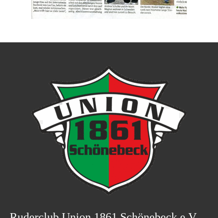
Ruderclub Union 1861 Schönebeck e.V.