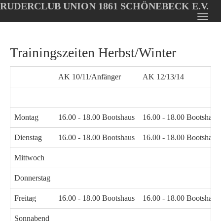
RUDERCLUB UNION 1861 SCHÖNEBECK E.V.
Oops, an error occurred! Code: 202608061926181df32738
Toggl
Skip
navig
to
Trainingszeiten Herbst/Winter
main
content
AK 10/11/Anfänger
AK 12/13/14
Montag
16.00 - 18.00 Bootshaus
16.00 - 18.00 Bootshaus
Dienstag
16.00 - 18.00 Bootshaus
16.00 - 18.00 Bootshaus
Mittwoch
Donnerstag
Freitag
16.00 - 18.00 Bootshaus
16.00 - 18.00 Bootshaus
Sonnabend