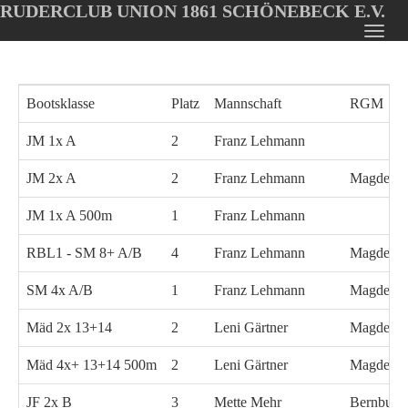
RUDERCLUB UNION 1861 SCHÖNEBECK E.V.
Oops, an error occurred! Code: 202608060047522fdbe203
Toggl
Skip
navig
to
main
Bootsklasse
Platz
Mannschaft
RGM
content
JM 1x A
2
Franz Lehmann
JM 2x A
2
Franz Lehmann
Magdebu
JM 1x A 500m
1
Franz Lehmann
RBL1 - SM 8+ A/B
4
Franz Lehmann
Magdebu
SM 4x A/B
1
Franz Lehmann
Magdebu
Mäd 2x 13+14
2
Leni Gärtner
Magdebu
Mäd 4x+ 13+14 500m
2
Leni Gärtner
Magdebu
JF 2x B
3
Mette Mehr
Bernburg