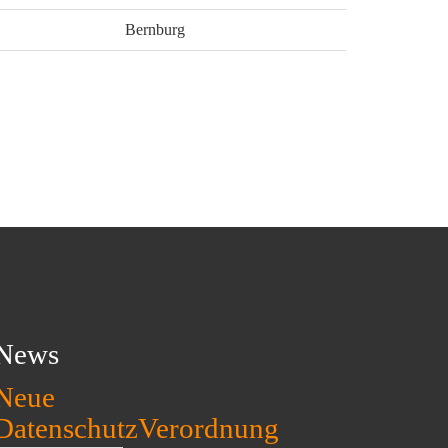
Bernburg
News
Neue
DatenschutzVerordnung