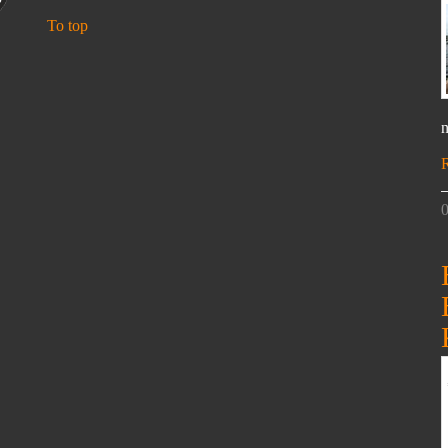
To top
n
0