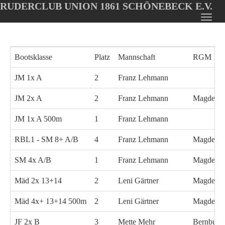
RUDERCLUB UNION 1861 SCHÖNEBECK E.V.
Oops, an error occurred! Code: 20260808013718e94ee34f
Toggl
Skip
navig
to
main
Bootsklasse
Platz
Mannschaft
RGM
content
JM 1x A
2
Franz Lehmann
JM 2x A
2
Franz Lehmann
Magdebu
JM 1x A 500m
1
Franz Lehmann
RBL1 - SM 8+ A/B
4
Franz Lehmann
Magdebu
SM 4x A/B
1
Franz Lehmann
Magdebu
Mäd 2x 13+14
2
Leni Gärtner
Magdebu
Mäd 4x+ 13+14 500m
2
Leni Gärtner
Magdebu
JF 2x B
3
Mette Mehr
Bernburg