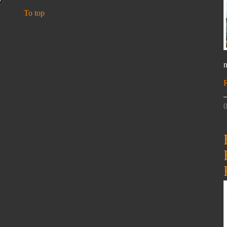
To top
n
0