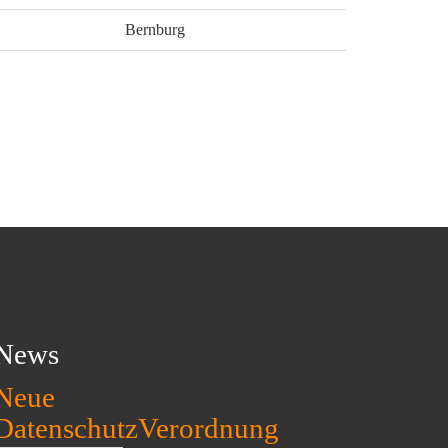
Bernburg
News
Neue
DatenschutzVerordnung