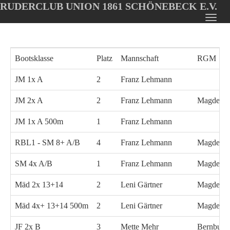
RUDERCLUB UNION 1861 SCHÖNEBECK E.V.
Oops, an error occurred! Code: 20260808013718e94ee34f
Toggl
Skip
navig
to
main
Bootsklasse
Platz
Mannschaft
RGM
content
JM 1x A
2
Franz Lehmann
JM 2x A
2
Franz Lehmann
Magdebu
JM 1x A 500m
1
Franz Lehmann
RBL1 - SM 8+ A/B
4
Franz Lehmann
Magdebu
SM 4x A/B
1
Franz Lehmann
Magdebu
Mäd 2x 13+14
2
Leni Gärtner
Magdebu
Mäd 4x+ 13+14 500m
2
Leni Gärtner
Magdebu
JF 2x B
3
Mette Mehr
Bernburg