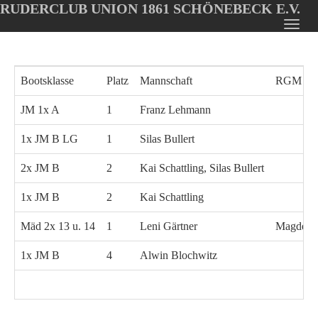
RUDERCLUB UNION 1861 SCHÖNEBECK E.V.
Oops, an error occurred! Code: 20260808083531f32970ae
Toggl
Skip
navig
to
main
Bootsklasse
Platz
Mannschaft
RGM
content
JM 1x A
1
Franz Lehmann
1x JM B LG
1
Silas Bullert
2x JM B
2
Kai Schattling, Silas Bullert
1x JM B
2
Kai Schattling
Mäd 2x 13 u. 14
1
Leni Gärtner
Magdebu
1x JM B
4
Alwin Blochwitz