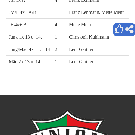
JM/F 4x+ A/B
1
Franz Lehmann, Mette Mehr
Be
JF 4x+ B
4
Mette Mehr
Be
Jung 1x 13 u. 14,
1
Christoph Kuhlmann
Jung/Mäd 4x+ 13+14
2
Leni Gärtner
Ma
Mäd 2x 13 u. 14
1
Leni Gärtner
Ma