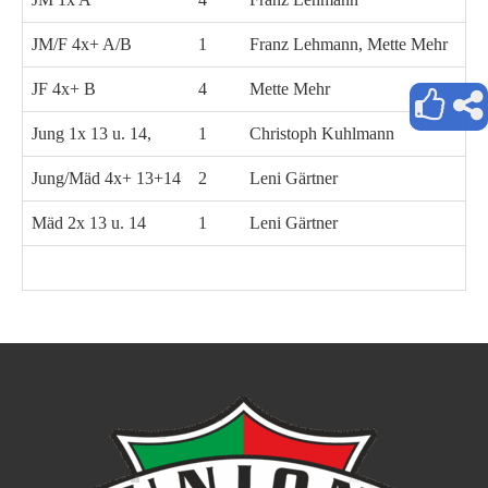
JM/F 4x+ A/B
1
Franz Lehmann, Mette Mehr
Be
JF 4x+ B
4
Mette Mehr
Be
Jung 1x 13 u. 14,
1
Christoph Kuhlmann
Jung/Mäd 4x+ 13+14
2
Leni Gärtner
Ma
Mäd 2x 13 u. 14
1
Leni Gärtner
Ma