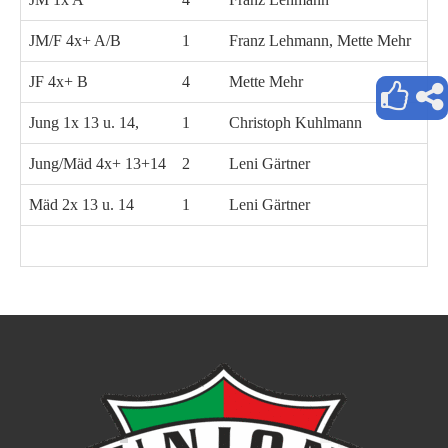
JM/F 4x+ A/B
1
Franz Lehmann, Mette Mehr
Be
JF 4x+ B
4
Mette Mehr
Be
Jung 1x 13 u. 14,
1
Christoph Kuhlmann
Jung/Mäd 4x+ 13+14
2
Leni Gärtner
Ma
Mäd 2x 13 u. 14
1
Leni Gärtner
Ma