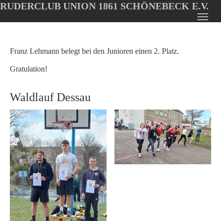
RUDERCLUB UNION 1861 SCHÖNEBECK E.V.
Oops, an error occurred! Code: 20260809072459fa601e8d
Toggl
Skip
navig
to
main
Franz Lehmann belegt bei den Junioren einen 2. Platz.
content
Gratulation!
Waldlauf Dessau