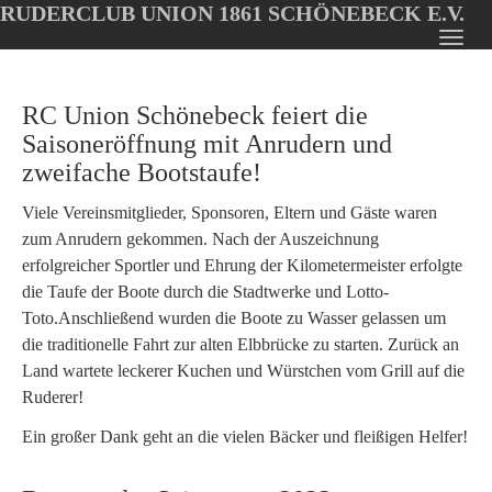
RUDERCLUB UNION 1861 SCHÖNEBECK E.V.
Oops, an error occurred! Code: 202608071056166d71f47c
Toggl
Skip
navig
to
RC Union Schönebeck feiert die
main
content
Saisoneröffnung mit Anrudern und
zweifache Bootstaufe!
Viele Vereinsmitglieder, Sponsoren, Eltern und Gäste waren
zum Anrudern gekommen. Nach der Auszeichnung
erfolgreicher Sportler und Ehrung der Kilometermeister erfolgte
die Taufe der Boote durch die Stadtwerke und Lotto-
Toto.Anschließend wurden die Boote zu Wasser gelassen um
die traditionelle Fahrt zur alten Elbbrücke zu starten. Zurück an
Land wartete leckerer Kuchen und Würstchen vom Grill auf die
Ruderer!
Ein großer Dank geht an die vielen Bäcker und fleißigen Helfer!