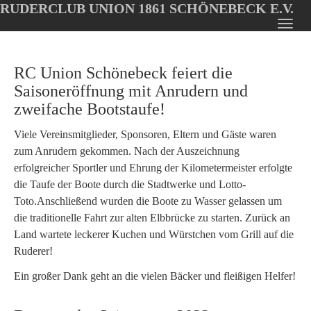
RUDERCLUB UNION 1861 SCHÖNEBECK E.V.
Oops, an error occurred! Code: 20260808112216185fe94e
Toggl
Skip
navig
to
RC Union Schönebeck feiert die
main
content
Saisoneröffnung mit Anrudern und
zweifache Bootstaufe!
Viele Vereinsmitglieder, Sponsoren, Eltern und Gäste waren
zum Anrudern gekommen. Nach der Auszeichnung
erfolgreicher Sportler und Ehrung der Kilometermeister erfolgte
die Taufe der Boote durch die Stadtwerke und Lotto-
Toto.Anschließend wurden die Boote zu Wasser gelassen um
die traditionelle Fahrt zur alten Elbbrücke zu starten. Zurück an
Land wartete leckerer Kuchen und Würstchen vom Grill auf die
Ruderer!
Ein großer Dank geht an die vielen Bäcker und fleißigen Helfer!