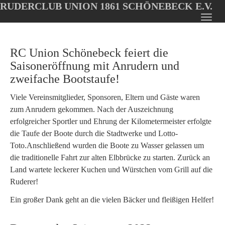
RUDERCLUB UNION 1861 SCHÖNEBECK E.V.
Oops, an error occurred! Code: 20260808112216185fe94e
Toggl
Skip
navig
to
RC Union Schönebeck feiert die
main
content
Saisoneröffnung mit Anrudern und
zweifache Bootstaufe!
Viele Vereinsmitglieder, Sponsoren, Eltern und Gäste waren
zum Anrudern gekommen. Nach der Auszeichnung
erfolgreicher Sportler und Ehrung der Kilometermeister erfolgte
die Taufe der Boote durch die Stadtwerke und Lotto-
Toto.Anschließend wurden die Boote zu Wasser gelassen um
die traditionelle Fahrt zur alten Elbbrücke zu starten. Zurück an
Land wartete leckerer Kuchen und Würstchen vom Grill auf die
Ruderer!
Ein großer Dank geht an die vielen Bäcker und fleißigen Helfer!