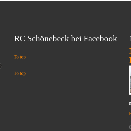
RC Schönebeck bei Facebook
To top
To top
n
0