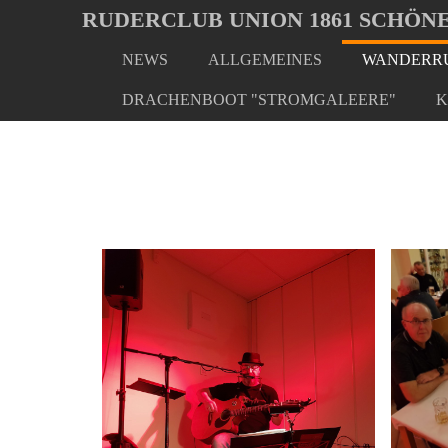
Oops, an error occurred! Code: 202608051651162a116d51
RUDERCLUB UNION 1861 SCHÖNE
NEWS
ALLGEMEINES
WANDERRU
Skip
You
Home
Wanderrudern/ Veranstaltungen
Schweinee
to
are
DRACHENBOOT "STROMGALEERE"
K
main
here:
content