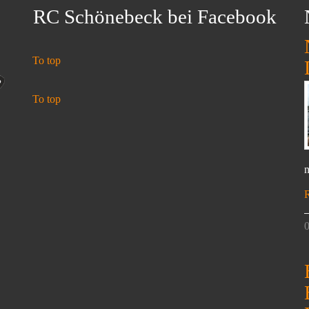
RC Schönebeck bei Facebook
To top
To top
n
0