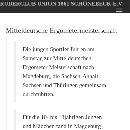
RUDERCLUB UNION 1861 SCHÖNEBECK E.V.
Oops, an error occurred! Code: 20260808234131dbb3cc84
Toggl
Skip
navig
to
Mitteldeutsche Ergometermeisterschaft
main
content
Die jungen Sportler fuhren am
Samstag zur Mitteldeutschen
Ergometer Meisterschaft nach
Magdeburg, die Sachsen-Anhalt,
Sachsen und Thüringen gemeinsam
durchführten.
Für die 10- bis 13jährigen Jungen
und Mädchen fand in Magdeburg