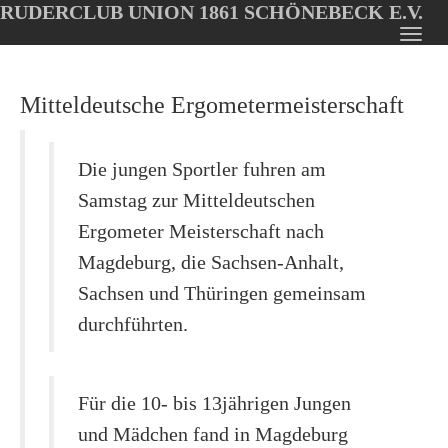
RUDERCLUB UNION 1861 SCHÖNEBECK E.V.
Oops, an error occurred! Code: 202608051659317209b743
Toggl
Skip
navig
to
Mitteldeutsche Ergometermeisterschaft
main
content
Die jungen Sportler fuhren am
Samstag zur Mitteldeutschen
Ergometer Meisterschaft nach
Magdeburg, die Sachsen-Anhalt,
Sachsen und Thüringen gemeinsam
durchführten.
Für die 10- bis 13jährigen Jungen
und Mädchen fand in Magdeburg