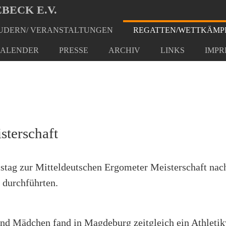
BECK E.V.
DERN/ VERANSTALTUNGEN
REGATTEN/WETTKÄMP
etermeisterschaft
ALENDER
PRESSE
ARCHIV
LINKS
IMPR
sterschaft
stag zur Mitteldeutschen Ergometer Meisterschaft nac
 durchführten.
und Mädchen fand in Magdeburg zeitgleich ein Athleti