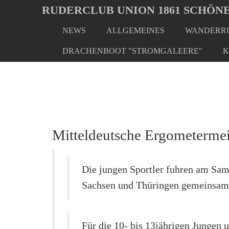
Oops, an error occurred! Code: 202608051659317209b743
RUDERCLUB UNION 1861 SCHÖNE
NEWS
ALLGEMEINES
WANDERRU
Skip
You
Home
Regatten/Wettkämpfe
Mitteldeutsche Ergom
to
are
DRACHENBOOT "STROMGALEERE"
K
main
here:
content
Mitteldeutsche Ergometermei
Die jungen Sportler fuhren am Sam
Sachsen und Thüringen gemeinsam
Für die 10- bis 13jährigen Jungen 