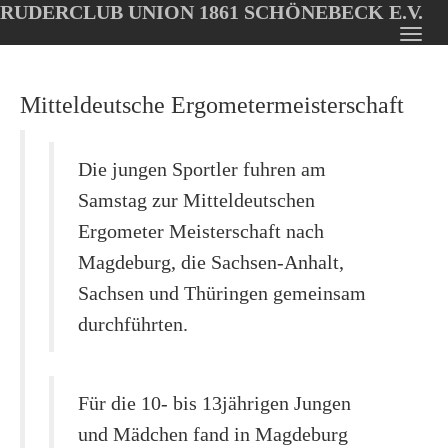
RUDERCLUB UNION 1861 SCHÖNEBECK E.V.
Oops, an error occurred! Code: 202608061711424c10878d
Toggl
Skip
navig
to
Mitteldeutsche Ergometermeisterschaft
main
content
Die jungen Sportler fuhren am
Samstag zur Mitteldeutschen
Ergometer Meisterschaft nach
Magdeburg, die Sachsen-Anhalt,
Sachsen und Thüringen gemeinsam
durchführten.
Für die 10- bis 13jährigen Jungen
und Mädchen fand in Magdeburg