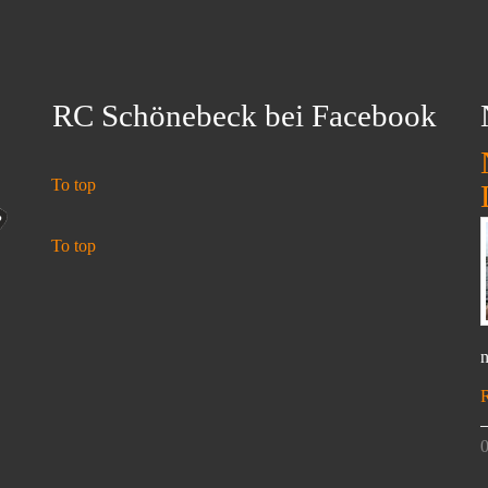
RC Schönebeck bei Facebook
To top
To top
n
0