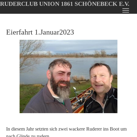
RUDERCLUB UNION 1861 SCHÖNEBECK E.V.
Oops, an error occurred! Code: 20260806052429b7e9bda0
Toggl
Skip
navig
to
Eierfahrt 1.Januar2023
main
content
In diesem Jahr setzten sich zwei wackere Ruderer ins Boot um
nach Glinde zu rudern.