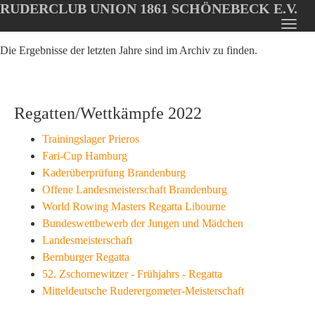
RUDERCLUB UNION 1861 SCHÖNEBECK E.V.
Oops, an error occurred! Code: 202608080411246a282f38
Toggl
Skip
navig
Die Ergebnisse der letzten Jahre sind im Archiv zu finden.
to
main
content
Regatten/Wettkämpfe 2022
Trainingslager Prieros
Fari-Cup Hamburg
Kaderüberprüfung Brandenburg
Offene Landesmeisterschaft Brandenburg
World Rowing Masters Regatta Libourne
Bundeswettbewerb der Jungen und Mädchen
Landesmeisterschaft
Bernburger Regatta
52. Zschornewitzer - Frühjahrs - Regatta
Mitteldeutsche Ruderergometer-Meisterschaft