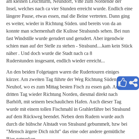
am kleinen Leuchturm, Neundorf, Vitte zum Nordende der
Insel, welches nach ca vier Stunden erreicht wurde. Endlich eine
längere Pause, etwas essen, mal die Beine vertreten. Dann ging
es weiter, wieder in Richtung Süden. und bereits von da an
konnte man schemenhaft die Kulisse Stralsunds sehen. Bei nun
fast Windstille wurde gerudert und gerudert. Aber irgendwie
schien man auf der Stelle zu stehen - Stralsund....kam kein Stück
näher . Und doch wurde die Stadt nach ca 8
Ruderstunden insgesamt, endlich wieder erreicht...
An den beiden Folgetagen waren die Rudertouren einiges
kürzer. Am zweiten Tag führte der Weg Richtung Süden nach
Neuhof, wo es zum Mittag besten Fisch zu essen gab. Am
dritten Tag wieder Richtung Norden, diesmal direkt nach
Barhöft, mit seinem beschaulichen Hafen. Auch dieser Tag
wurde mit einem tollen Fischmahl in Grahlerfähre bei Stralsund
auf dem Rückweg beendet. Neben dem Rudern wurde auch
durch die hübsche Altstadt von Stralsund gebummelt, bzw bei
"Mensch ärgere Dich nicht" das eine oder andere gemütliche
Bier getrunken....