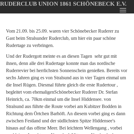
RUDERCLUB UNION 1861 SCHÖNEBECK E.V.
Oops, an error occurred! Code: 202608072136304c36c02f
Toggl
Skip
navig
to
main
Vom 21.09. bis 25.09. waren vier Schönebecker Ruderer zu
content
Gast beim Stralsunder Ruderclub, um hier ein paar schöne
Rudertage zu verbringen.
Und der Rudergott meinte es an diesen Tagen sehr gut mit
ihnen, denn alle drei Rudertage konnte man das nordische
Ruderrevier bei herrlichsten Sonnenschein genießen. Bereits vor
sechs Jahren ging es von Stralsund aus in vier Tagen einmal um
die Insel Rügen. Diesmal führte gleich die erste Rudertour ,
begleitet vom ehemaligenSchönebecker Ruderer Dr. Stefan
Heinrich, ca. 70km einmal um die Insel Hiddensee. von
Stralsund aus führte die Route vorbei am Kubitzer Bodden in
Richtung dem Örtchen Barhöft. An diesem vorbei ging es dann
zwischen Festland und der südlichsten Spitze Hiddensee's
hinaus auf das offene Meer. Bei leichtem Wellengang , vorbei