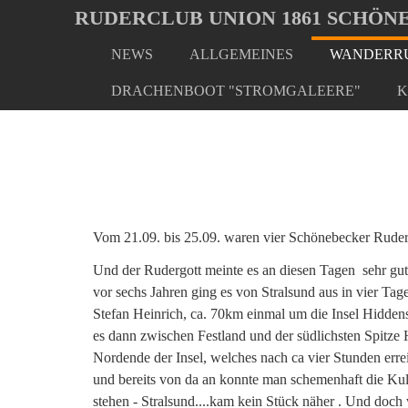
Oops, an error occurred! Code: 2026080621170099a8d0e6
RUDERCLUB UNION 1861 SCHÖNE
NEWS
ALLGEMEINES
WANDERRU
Skip
You
Home
Wanderrudern/ Veranstaltungen
Wanderfahr
to
are
DRACHENBOOT "STROMGALEERE"
K
main
here:
content
Vom 21.09. bis 25.09. waren vier Schönebecker Rudere
Und der Rudergott meinte es an diesen Tagen sehr gut 
vor sechs Jahren ging es von Stralsund aus in vier Ta
Stefan Heinrich, ca. 70km einmal um die Insel Hidden
es dann zwischen Festland und der südlichsten Spitze
Nordende der Insel, welches nach ca vier Stunden erre
und bereits von da an konnte man schemenhaft die Kuli
stehen - Stralsund....kam kein Stück näher . Und doch 