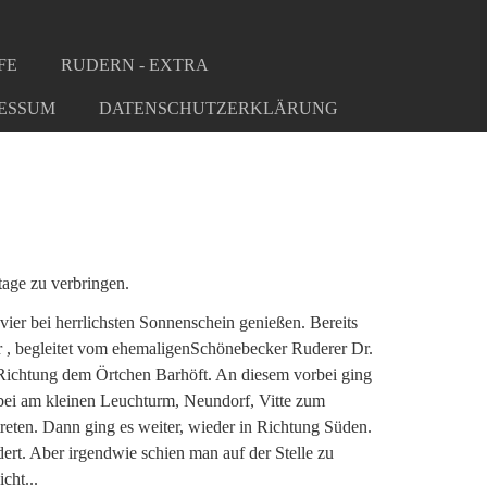
FE
RUDERN - EXTRA
ESSUM
DATENSCHUTZERKLÄRUNG
age zu verbringen.
ier bei herrlichsten Sonnenschein genießen. Bereits
our , begleitet vom ehemaligenSchönebecker Ruderer Dr.
 Richtung dem Örtchen Barhöft. An diesem vorbei ging
rbei am kleinen Leuchturm, Neundorf, Vitte zum
treten. Dann ging es weiter, wieder in Richtung Süden.
ert. Aber irgendwie schien man auf der Stelle zu
cht...