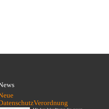
News
Neue
DatenschutzVerordnung