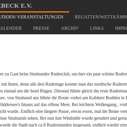
BECK E.V.
DERN/ VERANSTALTUNGEN
REGATTEN/WETTKÄMP
t Stralsund
ALENDER
PRESSE
ARCHIV
LINKS
IMPR
r zu Gast beim Stralsunder Ruderclub, um hier ein paar schöne Rudert
mit ihnen, denn alle drei Rudertage konnte man das nordische Ruderrev
gen einmal um die Insel Rügen. Diesmal führte gleich die erste Rudert
see. von Stralsund aus führte die Route vorbei am Kubitzer Bodden in
 Hiddensee's hinaus auf das offene Meer. Bei leichtem Wellengang , vo
icht wurde. Endlich eine längere Pause, etwas essen, mal die Beine ver
sse Stralsunds sehen. Bei nun fast Windstille wurde gerudert und gerud
wurde die Stadt nach ca 8 Ruderstunden insgesamt, endlich wieder errei