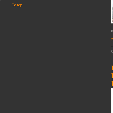
To top
n
0