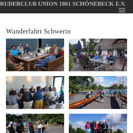
RUDERCLUB UNION 1861 SCHÖNEBECK E.V.
Oops, an error occurred! Code: 20260807184839402675ab
Toggl
Skip
navig
to
Wanderfahrt Schwerin
main
content