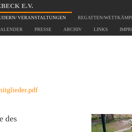
BECK E.V.
DERN/ VERANSTALTUNGEN
REGATTEN/WETTKÄMP
ruf
ALENDER
PRESSE
ARCHIV
LINKS
IMPR
itglieder.pdf
e des