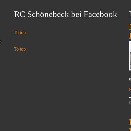
RC Schönebeck bei Facebook
To top
To top
n
0