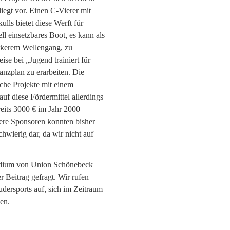
egt vor. Einen C-Vierer mit
ls bietet diese Werft für
ll einsetzbares Boot, es kann als
ärkerem Wellengang, zu
se bei „Jugend trainiert für
anzplan zu erarbeiten. Die
lche Projekte mit einem
uf diese Fördermittel allerdings
eits 3000 € im Jahr 2000
tere Sponsoren konnten bisher
hwierig dar, da wir nicht auf
äsidium von Union Schönebeck
r Beitrag gefragt. Wir rufen
udersports auf, sich im Zeitraum
en.