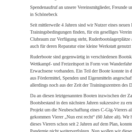
Spendenaufruf an unsere Vereinsmitglieder, Freunde u
in Schönebeck
Seit mittlerweile 4 Jahren sind wir Nutzer eines neuen
Trainingsbedingungen finden, für ein geselliges Vereins
Clubraum zur Verfügung steht, Ruderbootslagerplätze
auch für deren Reparatur eine kleine Werkstatt genutz
Ruderboote sind gegenwärtig in verschiedenen Bootsk
Wettkampf- und Freizeitsport in Form von Wanderfahrt
Erwachsene vorhanden. Ein Teil der Boote konnte in 
aus Fördermittel, Spenden und Eigenmitteln angeschaf
allerdings noch aus der Zeit der Trainingszentren de
Da an diesen letztgenannten Booten inzwischen der Zahn
Bootsbestand in den nächsten Jahren sukzessive zu ern
Projekt um die Neubeschaffung eines C-Gig-Vierers als 
gekommen Vierer „Nun erst recht“ (60 Jahre alt). Wir
dieses Vierers schon seit 2 Jahren auf dem Plan, konnt
Pandemie nicht weiterverfolgen. Nun wollen wir diese