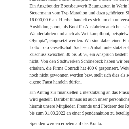
Ein Angebot der Bootsbauwerft Baumgarten in Warin li
Steuermann vom Typ Marathon und dazu gehörigen Skul
16.000,00 € an. Hierbei handelt es sich um ein universe
Ausbildungsboot, als Boot für Ausfahrten auch bei st
Wanderfahrten und auch als Wettkampfboot, beispielwei
Olympia“, eingesetzt werden. Wir sind dabei einen Fin
Lotto-Toto-Gesellschaft Sachsen-Anhalt unterstützt so
Zuschuss zwischen 30 bis 50 %, ein Anspruch besteht a
nicht. Von den Stadtwerken Schönebeck haben wir ber
erhalten, die Firma Conradi hat 400 € gesponsert. Wei
noch nicht gewonnen werden bzw. stellt sich dies als sc
eigene Faust handeln dürfen.
Ein Antrag zur finanziellen Unterstützung an das Pr
wird gestellt. Darüber hinaus ist auch unser persönliche
hiermit unsere Mitglieder, Freunde und Förderer des R
bis zum 31.03.2022 an einer Spendenaktion zu beteilig
Spenden werden erbeten auf das Konto: