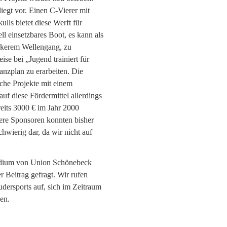
egt vor. Einen C-Vierer mit
ls bietet diese Werft für
ll einsetzbares Boot, es kann als
ärkerem Wellengang, zu
se bei „Jugend trainiert für
anzplan zu erarbeiten. Die
lche Projekte mit einem
uf diese Fördermittel allerdings
eits 3000 € im Jahr 2000
tere Sponsoren konnten bisher
hwierig dar, da wir nicht auf
äsidium von Union Schönebeck
r Beitrag gefragt. Wir rufen
udersports auf, sich im Zeitraum
en.