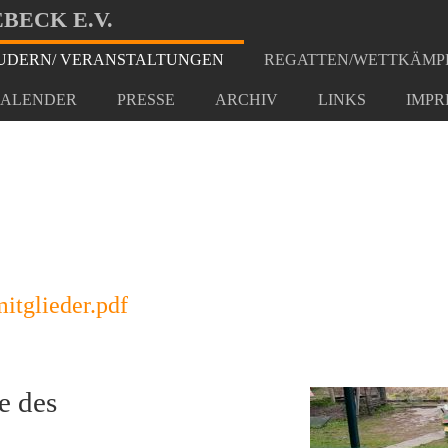
BECK E.V.
DERN/ VERANSTALTUNGEN
REGATTEN/WETTKÄMP
ruf
ALENDER
PRESSE
ARCHIV
LINKS
IMPR
itglieder.pdf
e des