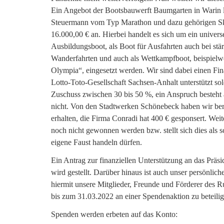
Ein Angebot der Bootsbauwerft Baumgarten in Warin li
Steuermann vom Typ Marathon und dazu gehörigen Skul
16.000,00 € an. Hierbei handelt es sich um ein universe
Ausbildungsboot, als Boot für Ausfahrten auch bei st
Wanderfahrten und auch als Wettkampfboot, beispielwei
Olympia“, eingesetzt werden. Wir sind dabei einen Fin
Lotto-Toto-Gesellschaft Sachsen-Anhalt unterstützt so
Zuschuss zwischen 30 bis 50 %, ein Anspruch besteht a
nicht. Von den Stadtwerken Schönebeck haben wir ber
erhalten, die Firma Conradi hat 400 € gesponsert. Wei
noch nicht gewonnen werden bzw. stellt sich dies als sc
eigene Faust handeln dürfen.
Ein Antrag zur finanziellen Unterstützung an das Pr
wird gestellt. Darüber hinaus ist auch unser persönliche
hiermit unsere Mitglieder, Freunde und Förderer des R
bis zum 31.03.2022 an einer Spendenaktion zu beteilig
Spenden werden erbeten auf das Konto: