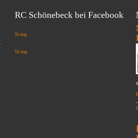
RC Schönebeck bei Facebook
To top
To top
n
0