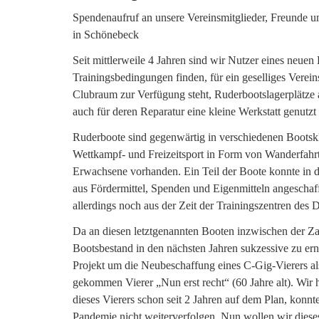
Spendenaufruf an unsere Vereinsmitglieder, Freunde u
in Schönebeck
Seit mittlerweile 4 Jahren sind wir Nutzer eines neuen
Trainingsbedingungen finden, für ein geselliges Vereins
Clubraum zur Verfügung steht, Ruderbootslagerplätze
auch für deren Reparatur eine kleine Werkstatt genutz
Ruderboote sind gegenwärtig in verschiedenen Bootsk
Wettkampf- und Freizeitsport in Form von Wanderfahrt
Erwachsene vorhanden. Ein Teil der Boote konnte in 
aus Fördermittel, Spenden und Eigenmitteln angeschaf
allerdings noch aus der Zeit der Trainingszentren de
Da an diesen letztgenannten Booten inzwischen der Zahn
Bootsbestand in den nächsten Jahren sukzessive zu ern
Projekt um die Neubeschaffung eines C-Gig-Vierers als 
gekommen Vierer „Nun erst recht“ (60 Jahre alt). Wir
dieses Vierers schon seit 2 Jahren auf dem Plan, konnt
Pandemie nicht weiterverfolgen. Nun wollen wir diese