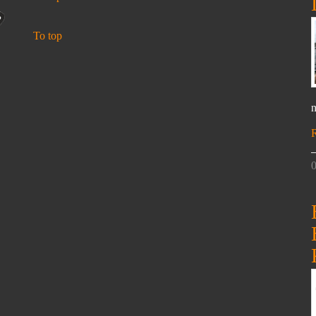
To top
n
0