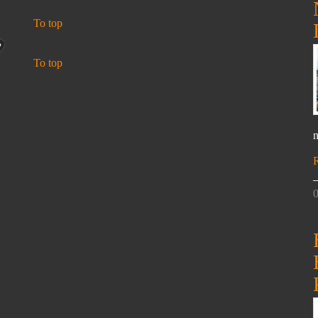
To top
To top
n
0