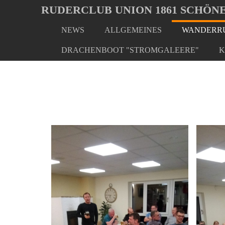
Oops, an error occurred! Code: 202608061926143e71c1a6
RUDERCLUB UNION 1861 SCHÖNE
NEWS
ALLGEMEINES
WANDERRU
Skip
You
Home
Wanderrudern/ Veranstaltungen
Spanferkel
to
are
DRACHENBOOT "STROMGALEERE"
K
main
here:
content