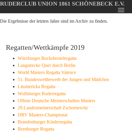
RUDERCLUB UNION 1861 SCHÖNEBECK E.V.
Oops, an error occurred! Code: 2026080611101351b9d6ec
Toggl
Skip
navig
Die Ergebnisse der letzten Jahre sind im Archiv zu finden.
to
main
content
Regatten/Wettkämpfe 2019
Würzburger Bocksbeutelregatta
Langstrecke Quer durch Berlin
World Masters Regatta Valence
51. Bundeswettbewerb der Jungen und Mädchen
Litomericka Regatta
Wolfsburger Ruderregatta
Offene Deutsche Meisterschaften Masters
29.Landesmeisterschaft Zschornewitz
DRV Masters-Championat
Brandenburger Kinderregatta
Bernburger Regatta