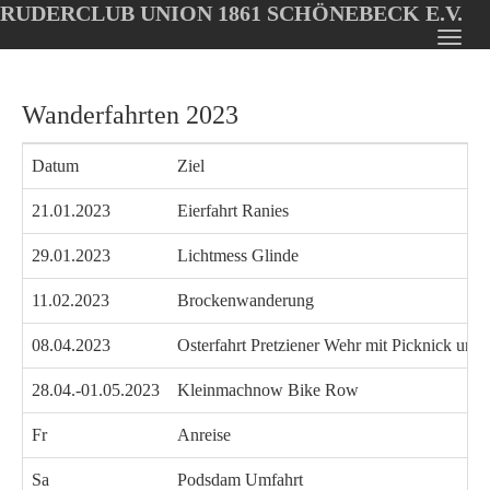
RUDERCLUB UNION 1861 SCHÖNEBECK E.V.
Oops, an error occurred! Code: 202608070624048139d526
Toggl
Skip
navig
to
Wanderfahrten 2023
main
content
Datum
Ziel
21.01.2023
Eierfahrt Ranies
29.01.2023
Lichtmess Glinde
11.02.2023
Brockenwanderung
08.04.2023
Osterfahrt Pretziener Wehr mit Picknick und 
28.04.-01.05.2023
Kleinmachnow Bike Row
Fr
Anreise
Sa
Podsdam Umfahrt