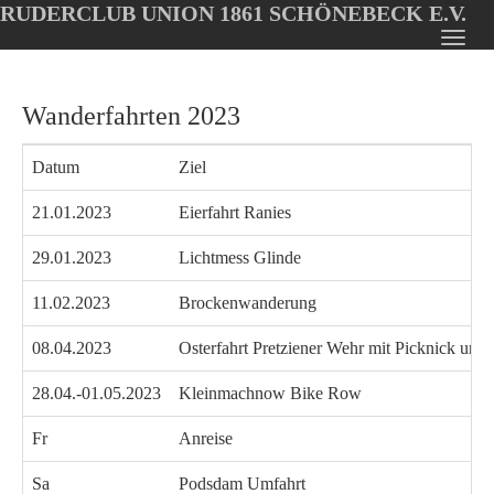
RUDERCLUB UNION 1861 SCHÖNEBECK E.V.
Oops, an error occurred! Code: 202608070624048139d526
Toggl
Skip
navig
to
Wanderfahrten 2023
main
content
Datum
Ziel
21.01.2023
Eierfahrt Ranies
29.01.2023
Lichtmess Glinde
11.02.2023
Brockenwanderung
08.04.2023
Osterfahrt Pretziener Wehr mit Picknick und 
28.04.-01.05.2023
Kleinmachnow Bike Row
Fr
Anreise
Sa
Podsdam Umfahrt