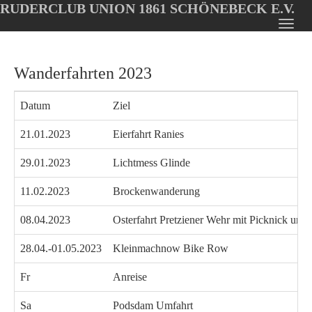
RUDERCLUB UNION 1861 SCHÖNEBECK E.V.
Oops, an error occurred! Code: 20260810130642decad002
Toggl
Skip
navig
to
Wanderfahrten 2023
main
content
Datum
Ziel
21.01.2023
Eierfahrt Ranies
29.01.2023
Lichtmess Glinde
11.02.2023
Brockenwanderung
08.04.2023
Osterfahrt Pretziener Wehr mit Picknick und 
28.04.-01.05.2023
Kleinmachnow Bike Row
Fr
Anreise
Sa
Podsdam Umfahrt