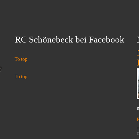
RC Schönebeck bei Facebook
To top
To top
n
0