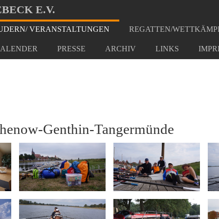
BECK E.V.
DERN/ VERANSTALTUNGEN
REGATTEN/WETTKÄMP
 Wanderfahrt
ALENDER
PRESSE
ARCHIV
LINKS
IMPR
thenow-Genthin-Tangermünde