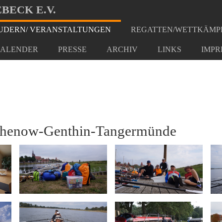
BECK E.V.
DERN/ VERANSTALTUNGEN
REGATTEN/WETTKÄMP
 Wanderfahrt
ALENDER
PRESSE
ARCHIV
LINKS
IMPR
thenow-Genthin-Tangermünde