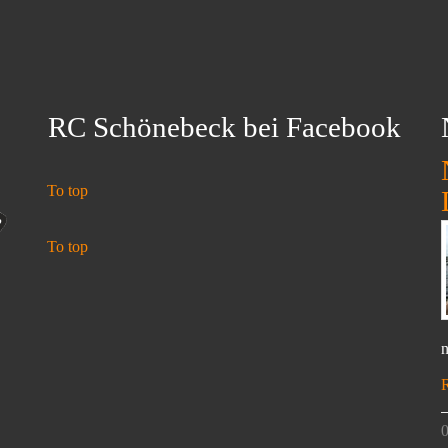
RC Schönebeck bei Facebook
To top
To top
n
0